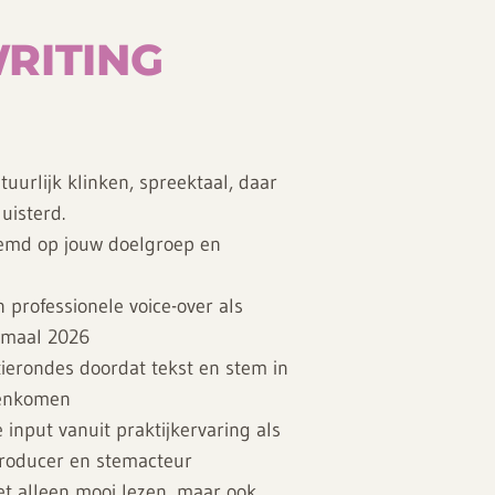
RITING
tuurlijk klinken, spreektaal, daar
uisterd.
temd op jouw doelgroep en
 professionele voice-over als
lemaal 2026
ierondes doordat tekst en stem in
enkomen
e input vanuit praktijkervaring als
producer en stemacteur
et alleen mooi lezen, maar ook