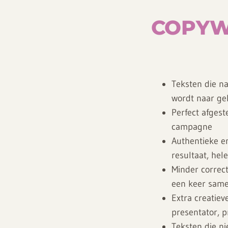
COPYW
Teksten die na
wordt naar gel
Perfect afges
campagne
Authentieke en
resultaat, he
Minder correct
een keer sam
Extra creatiev
presentator, 
Teksten die ni