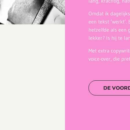
lang, krachtig, na
Omdat ik dagelijks 
een tekst ‘werkt’. 
hetzelfde als een 
lekker? Is hij te la
Met extra copywri
voice-over, die pret
DE VOOR