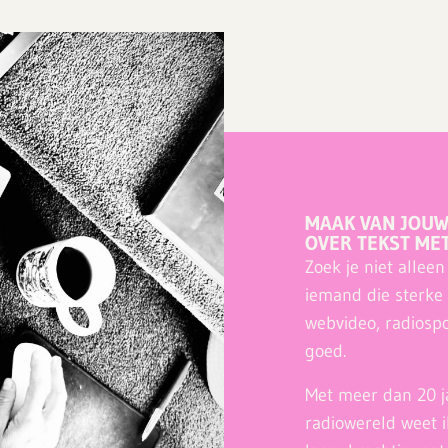
MAAK VAN JOUW
OVER TEKST ME
Zoek je niet allee
iemand die sterke 
webvideo, radiospo
goed.
Met meer dan 20 ja
radiowereld weet ik