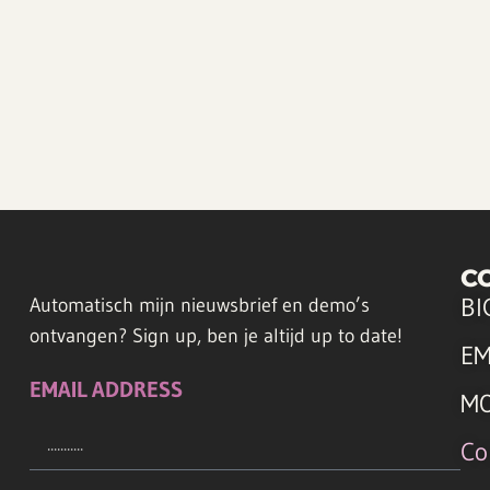
C
BI
Automatisch mijn nieuwsbrief en demo’s
ontvangen? Sign up, ben je altijd up to date!
EM
EMAIL ADDRESS
M
Co