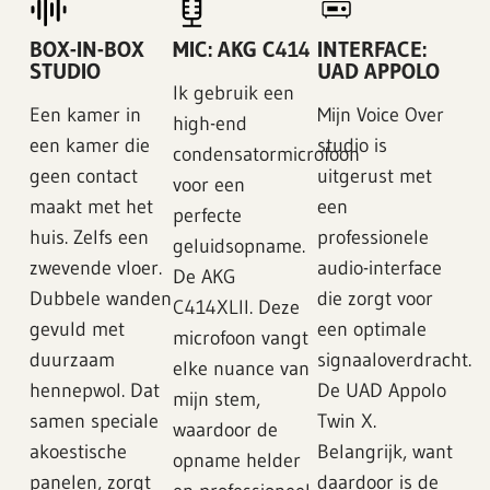
BOX-IN-BOX
MIC: AKG C414
INTERFACE:
STUDIO
UAD APPOLO
Ik gebruik een
Een kamer in
Mijn Voice Over
high-end
een kamer die
studio is
condensatormicrofoon
geen contact
uitgerust met
voor een
maakt met het
een
perfecte
huis. Zelfs een
professionele
geluidsopname.
zwevende vloer.
audio-interface
De AKG
Dubbele wanden
die zorgt voor
C414XLII. Deze
gevuld met
een optimale
microfoon vangt
duurzaam
signaaloverdracht.
elke nuance van
hennepwol. Dat
De UAD Appolo
mijn stem,
samen speciale
Twin X.
waardoor de
akoestische
Belangrijk, want
opname helder
panelen, zorgt
daardoor is de