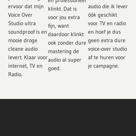
en professioneel
ervoor dat mijn
audio die ik lever
klinkt. Dat is
Voice Over
óók geschikt
voor jou extra
Studio ultra
voor TV en radio
fijn, want
soundproof is en
en hoef je dus
daardoor klinkt
mooie droge
geen extra dure
ook zonder dure
cleane audio
voice-over studio
mastering de
levert. Klaar voor
af te huren voor
audio al super
internet, TV en
je campagne.
goed.
Radio.