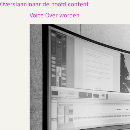
Overslaan naar de hoofd content
Voice Over worden