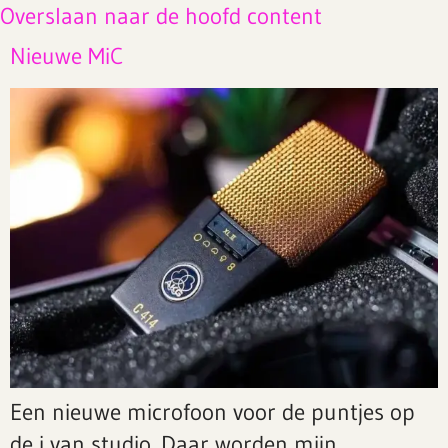
Overslaan naar de hoofd content
Nieuwe MiC
Een nieuwe microfoon voor de puntjes op
de i van studio. Daar worden mijn