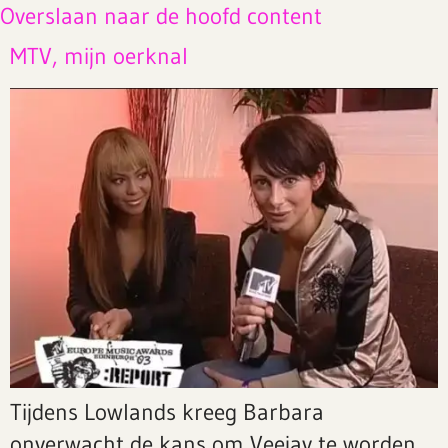
Overslaan naar de hoofd content
MTV, mijn oerknal
Tijdens Lowlands kreeg Barbara
onverwacht de kans om Veejay te worden